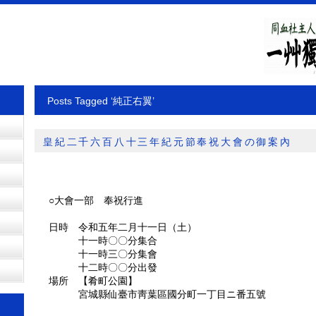
Posts Tagged ‘純正右翼’
皇紀二千六百八十三年紀元節奉祝大會の御案內
○大會一部 奉祝行進
日時 令和五年二月十一日（土）
十一時〇〇分集合
十一時三〇分集會
十二時〇〇分出發
場所 【肴町公園】
宮城縣仙臺市靑葉區國分町一丁目ニ番五號