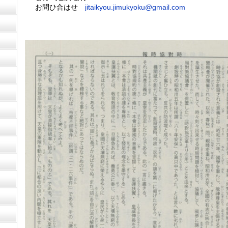
お問ひ合はせ
jitaikyou.jimukyoku@gmail.com