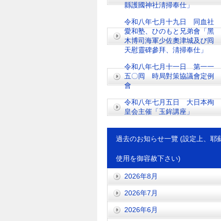
縣護國神社淸掃奉仕」
令和八年七月十九日 同血社
愛和塾、ひのもと兄弟會「黑
木博司海軍少佐奧津城及び囘
天慰靈碑參拜、淸掃奉仕」
令和八年七月十一日 第一一
五〇囘 時局對策協議會定例
會
令和八年七月五日 大日本殉
皇会主催「玉鉾講座」
過去のお知らせ一覽 (設定上、耶
使用を御容赦下さい)
2026年8月
2026年7月
2026年6月