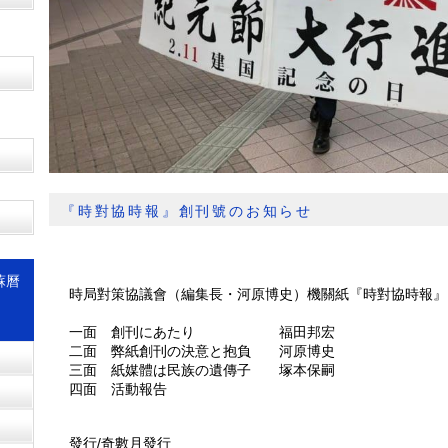
『時對協時報』創刊號のお知らせ
蘇曆
時局對策協議會（編集長・河原博史）機關紙『時對協時報』
一面 創刊にあたり 福田邦宏
二面 弊紙創刊の決意と抱負 河原博史
三面 紙媒體は民族の遺傳子 塚本保嗣
四面 活動報告
發行/奇數月發行