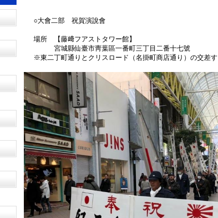
○大會二部 祝賀演說會
場所 【藤﨑フアストタワー館】
宮城縣仙臺市靑葉區一番町三丁目二番十七號
※東二丁町通りとクリスロード（名掛町商店通り）の交差する