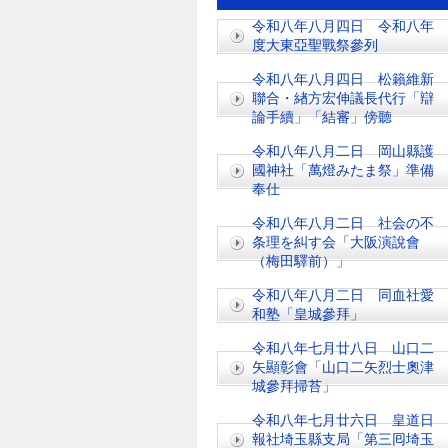
令和八年八月四日 令和八年
度大東亞聖戰祭參列
令和八年八月四日 松籟維新
聯合・緖方宏伸議長代行「辯
論手續」「結審」傍聽
令和八年八月二日 岡山縣護
國神社「萬燈みたま祭」準備
奉仕
令和八年八月二日 社会の不
条理を糾す会「大阪演說會
（梅田驛前）」
令和八年八月二日 同血社愛
和塾「皇城參拜」
令和八年七月廿八日 山口二
矢顯彰會「山口二矢烈士奧津
城參拜掃苔」
令和八年七月廿六日 皇道日
報社埼玉縣支局「第三囘埼玉