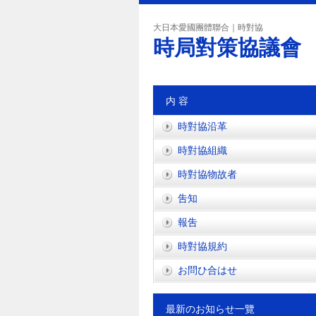
大日本愛國團體聯合｜時對協
時局對策協議會
内 容
時對協沿革
時對協組織
時對協物故者
吿知
報吿
時對協規約
お問ひ合はせ
最新のお知らせ一覽