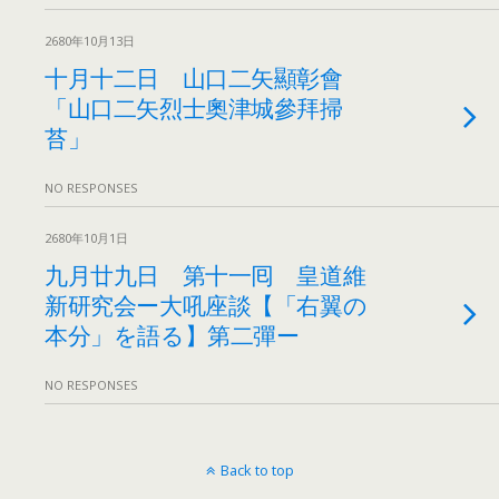
2680年10月13日
十月十二日 山口二矢顯彰會
「山口二矢烈士奧津城參拜掃
苔」
NO RESPONSES
2680年10月1日
九月廿九日 第十一囘 皇道維
新研究会ー大吼座談【「右翼の
本分」を語る】第二彈ー
NO RESPONSES
Back to top