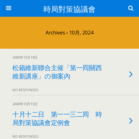
時局對策協議會
Archives › 10月, 2024
2680年10月18日
松籟維新聯合主催「第一囘關西
維新講座」の御案內
NO RESPONSES
2680年10月15日
十月十二日 第一一三二囘 時
局對策協議會定例會
NO RESPONSES