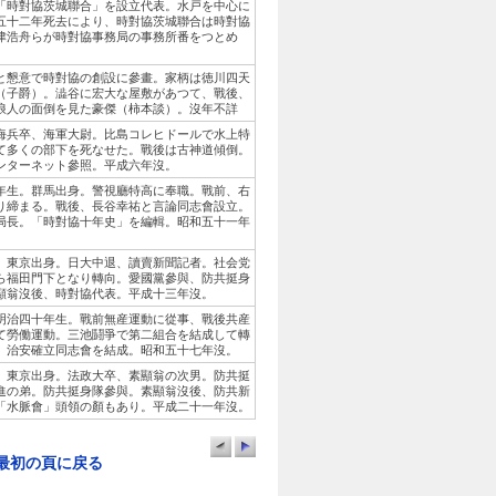
「時對協茨城聯合」を設立代表。水戸を中心に
五十二年死去により、時對協茨城聯合は時對協
津浩舟らが時對協事務局の事務所番をつとめ
と懇意で時對協の創設に參畫。家柄は徳川四天
（子爵）。澁谷に宏大な屋敷があつて、戰後、
浪人の面倒を見た豪傑（柿本談）。沒年不詳
海兵卒、海軍大尉。比島コレヒドールで水上特
て多くの部下を死なせた。戰後は古神道傾倒。
ンターネット參照。平成六年沒。
年生。群馬出身。警視廳特高に奉職。戰前、右
り締まる。戰後、長谷幸祐と言論同志會設立。
局長。「時對協十年史」を編輯。昭和五十一年
。東京出身。日大中退、讀賣新聞記者。社会党
ら福田門下となり轉向。愛國黨參與、防共挺身
顯翁沒後、時對協代表。平成十三年沒。
明治四十年生。戰前無産運動に從事、戰後共産
て勞働運動。三池鬪爭で第二組合を結成して轉
、治安確立同志會を結成。昭和五十七年沒。
。東京出身。法政大卒、素顯翁の次男。防共挺
進の弟。防共挺身隊參與。素顯翁沒後、防共新
「水脈會」頭領の顏もあり。平成二十一年沒。
最初の頁に戻る