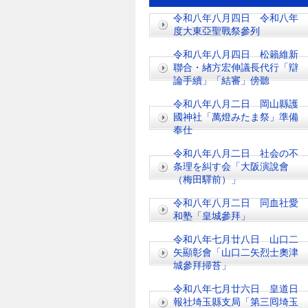
令和八年八月四日 令和八年
度大東亞聖戰祭參列
令和八年八月四日 松籟維新
聯合・緖方宏伸議長代行「辯
論手續」「結審」傍聽
令和八年八月二日 岡山縣護
國神社「萬燈みたま祭」準備
奉仕
令和八年八月二日 社会の不
条理を糾す会「大阪演說會
（梅田驛前）」
令和八年八月二日 同血社愛
和塾「皇城參拜」
令和八年七月廿八日 山口二
矢顯彰會「山口二矢烈士奧津
城參拜掃苔」
令和八年七月廿六日 皇道日
報社埼玉縣支局「第三囘埼玉