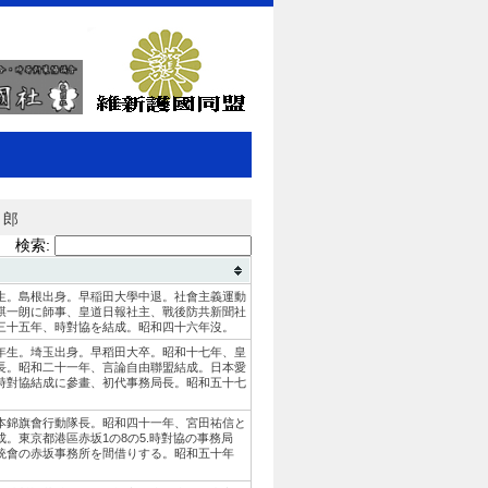
次郎
検索:
生。島根出身。早稲田大學中退。社會主義運動
騏一朗に師事、皇道日報社主、戰後防共新聞社
三十五年、時對協を結成。昭和四十六年沒。
年生。埼玉出身。早稻田大卒。昭和十七年、皇
長。昭和二十一年、言論自由聯盟結成。日本愛
時對協結成に參畫、初代事務局長。昭和五十七
本錦旗會行動隊長。昭和四十一年、宮田祐信と
成。東京都港區赤坂1の8の5.時對協の事務局
統會の赤坂事務所を間借りする。昭和五十年