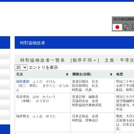
時對協物故者
時對協物故者一覽表 [順序不同＝] 文責・平澤
エントリを表示
氏名
團體名(役職）
略歴
福田素顕
ふくだ そけん
皇道日報社 社主
明治二十年
（狂二・草民） きやうじ・さうみ
防共新聞社 社主
を經て平沼
ん
時對協 代表
創設。昭和
長谷幸祐 はせ かういう
皇道日報 編集長
明治三十六
（幸輔） かうすけ
言論同志会 会長
道日報編輯
時對協初代事務局長
国党参与。
年沒
福井熊太 ふくゐ ゆうた
日本正統会 会長
戰前、大日
時對協 理事会計
正統會を結
は、日本正
沒。