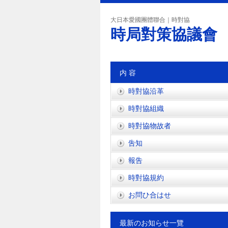
大日本愛國團體聯合｜時對協
時局對策協議會
内 容
時對協沿革
時對協組織
時對協物故者
吿知
報吿
時對協規約
お問ひ合はせ
最新のお知らせ一覽