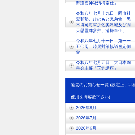
縣護國神社淸掃奉仕」
令和八年七月十九日 同血社
愛和塾、ひのもと兄弟會「黑
木博司海軍少佐奧津城及び囘
天慰靈碑參拜、淸掃奉仕」
令和八年七月十一日 第一一
五〇囘 時局對策協議會定例
會
令和八年七月五日 大日本殉
皇会主催「玉鉾講座」
過去のお知らせ一覽 (設定上、耶
使用を御容赦下さい)
2026年8月
2026年7月
2026年6月