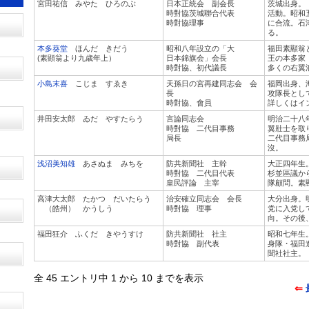
宮田祐信 みやた ひろのぶ
日本正統会 副会長
茨城出身。
時對協茨城聯合代表
活動。昭和
時對協理事
に合流。石
る。
本多葵堂
ほんだ きだう
昭和八年設立の「大
福田素顯翁
(素顕翁より九歳年上）
日本錦旗会」会長
王の本多家
時對協、初代議長
多くの右翼
小島末喜
こじま すゑき
天孫日の宮再建同志会 会
福岡出身、
長
攻隊長とし
時對協、會員
詳しくはイ
井田安太郎 ゐだ やすたらう
言論同志会
明治二十八
時對協 二代目事務
翼壯士を取
局長
二代目事務
沒。
浅沼美知雄
あさぬま みちを
防共新聞社 主幹
大正四年生
時對協 二代目代表
杉並區議か
皇民評論 主宰
隊顧問。素
高津大太郎 たかつ だいたらう
治安確立同志会 会長
大分出身。
（皓州） かうしう
時對協 理事
党に入党し
向。その後
福田狂介 ふくだ きやうすけ
防共新聞社 社主
昭和七年生
時對協 副代表
身隊・福田
聞社社主。
全 45 エントリ中 1 から 10 までを表示
⇐