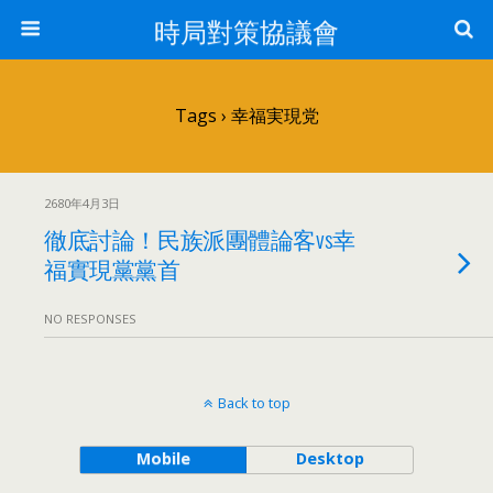
時局對策協議會
Tags › 幸福実現党
2680年4月3日
徹底討論！民族派團體論客vs幸
福實現黨黨首
NO RESPONSES
Back to top
Mobile
Desktop