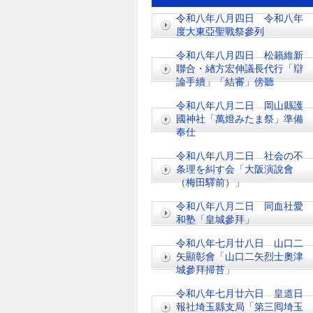
令和八年八月四日 令和八年
度大東亞聖戰祭參列
令和八年八月四日 松籟維新
聯合・緖方宏伸議長代行「辯
論手續」「結審」傍聽
令和八年八月二日 岡山縣護
國神社「萬燈みたま祭」準備
奉仕
令和八年八月二日 社会の不
条理を糾す会「大阪演說會
（梅田驛前）」
令和八年八月二日 同血社愛
和塾「皇城參拜」
令和八年七月廿八日 山口二
矢顯彰會「山口二矢烈士奧津
城參拜掃苔」
令和八年七月廿六日 皇道日
報社埼玉縣支局「第三囘埼玉