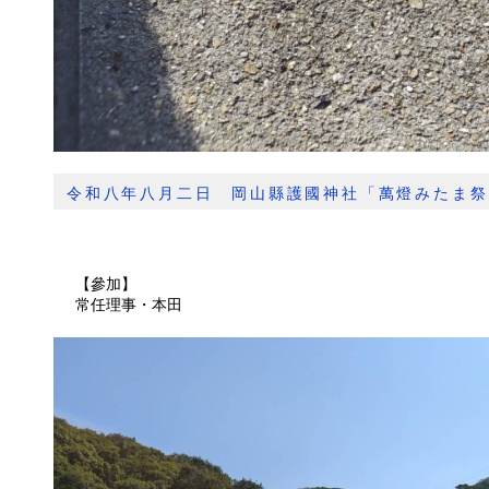
令和八年八月二日 岡山縣護國神社「萬燈みたま祭
【參加】
常任理事・本田