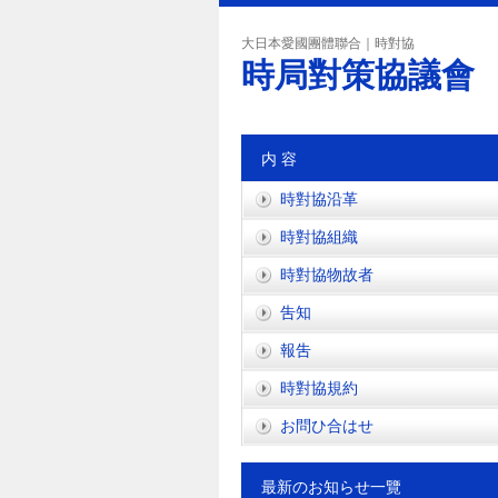
大日本愛國團體聯合｜時對協
時局對策協議會
内 容
時對協沿革
時對協組織
時對協物故者
吿知
報吿
時對協規約
お問ひ合はせ
最新のお知らせ一覽