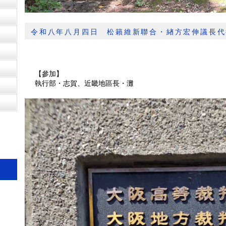
令和八年八月四日 松籟維新聯合・緖方宏伸議長代
【參加】
執行部・志賀、近畿地區長・灘