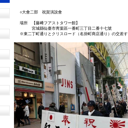
○大會二部 祝賀演說會
場所 【藤﨑フアストタワー館】
宮城縣仙臺市靑葉區一番町三丁目二番十七號
※東二丁町通りとクリスロード（名掛町商店通り）の交差する