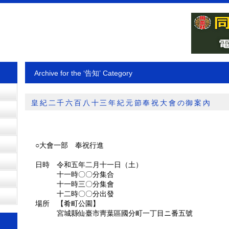
Archive for the ‘告知’ Category
皇紀二千六百八十三年紀元節奉祝大會の御案內
○大會一部 奉祝行進
日時 令和五年二月十一日（土）
十一時〇〇分集合
十一時三〇分集會
十二時〇〇分出發
場所 【肴町公園】
宮城縣仙臺市靑葉區國分町一丁目ニ番五號