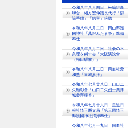
令和八年八月四日 松籟維新
聯合・緖方宏伸議長代行「辯
論手續」「結審」傍聽
令和八年八月二日 岡山縣護
國神社「萬燈みたま祭」準備
奉仕
令和八年八月二日 社会の不
条理を糾す会「大阪演說會
（梅田驛前）」
令和八年八月二日 同血社愛
和塾「皇城參拜」
令和八年七月廿八日 山口二
矢顯彰會「山口二矢烈士奧津
城參拜掃苔」
令和八年七月廿六日 皇道日
報社埼玉縣支局「第三囘埼玉
縣護國神社淸掃奉仕」
令和八年七月十九日 同血社