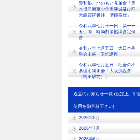
愛和塾、ひのもと兄弟會「黑
木博司海軍少佐奧津城及び囘
天慰靈碑參拜、淸掃奉仕」
令和八年七月十一日 第一一
五〇囘 時局對策協議會定例
會
令和八年七月五日 大日本殉
皇会主催「玉鉾講座」
令和八年七月五日 社会の不
条理を糾す会「大阪演說會
（梅田驛前）」
過去のお知らせ一覽 (設定上、耶
使用を御容赦下さい)
2026年8月
2026年7月
2026年6月