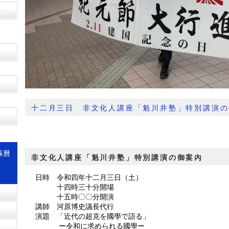
十二月三日 非文化人講座「魁川井塾」特別講演の
蘇曆
非文化人講座「魁川井塾」特別講演の御案內
日時 令和四年十二月三日（土）
十四時三十分開場
十五時〇〇分開演
講師 河原博史議長代行
演題 「近代の超克を國學で語る」
ー令和に求められる國學ー