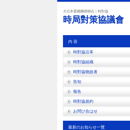
大日本愛國團體聯合｜時對協
時局對策協議會
内 容
時對協沿革
時對協組織
時對協物故者
吿知
報吿
時對協規約
お問ひ合はせ
最新のお知らせ一覽