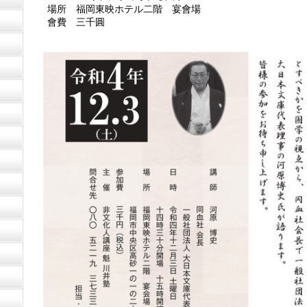
場所 福岡東映ホテル二階 宴會場
會費 三千圓