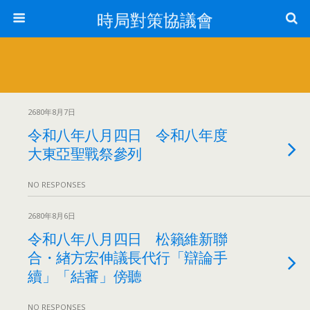
時局對策協議會
2680年8月7日
令和八年八月四日 令和八年度
大東亞聖戰祭參列
NO RESPONSES
2680年8月6日
令和八年八月四日 松籟維新聯
合・緖方宏伸議長代行「辯論手
續」「結審」傍聽
NO RESPONSES