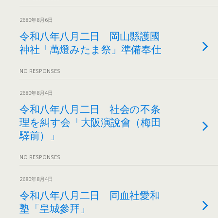
2680年8月6日
令和八年八月二日 岡山縣護國
神社「萬燈みたま祭」準備奉仕
NO RESPONSES
2680年8月4日
令和八年八月二日 社会の不条
理を糾す会「大阪演說會（梅田
驛前）」
NO RESPONSES
2680年8月4日
令和八年八月二日 同血社愛和
塾「皇城參拜」