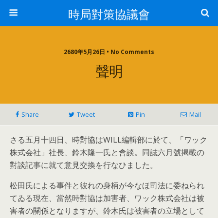
時局對策協議會
2680年5月26日 • No Comments
聲明
Share
Tweet
Pin
Mail
さる五月十四日、時對協はWILL編輯部に於て、「ワック
株式会社」社長、鈴木隆一氏と會談。同誌六月號掲載の
對談記事に就て意見交換を行なひました。
松田氏による事件と彼れの身柄が今なほ司法に委ねられ
てゐる現在、當然時對協は加害者、ワック株式会社は被
害者の關係となりますが、鈴木氏は被害者の立場として