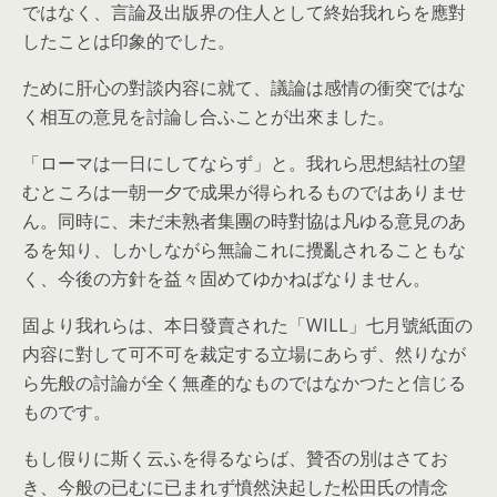
ではなく、言論及出版界の住人として終始我れらを應對
したことは印象的でした。
ために肝心の對談内容に就て、議論は感情の衝突ではな
く相互の意見を討論し合ふことが出來ました。
「ローマは一日にしてならず」と。我れら思想結社の望
むところは一朝一夕で成果が得られるものではありませ
ん。同時に、未だ未熟者集團の時對協は凡ゆる意見のあ
るを知り、しかしながら無論これに攪亂されることもな
く、今後の方針を
益
々固めてゆかねばなりません。
固より我れらは、本日發賣された「WILL」七月號紙面の
内容に對して可不可を裁定する立場にあらず、然りなが
ら先般の討論が全く無
產
的なものではなかつたと信じる
ものです。
もし假りに斯く云ふを得るならば、贊否の別はさてお
き、今般の已むに已まれず憤然決起した松田氏の情念