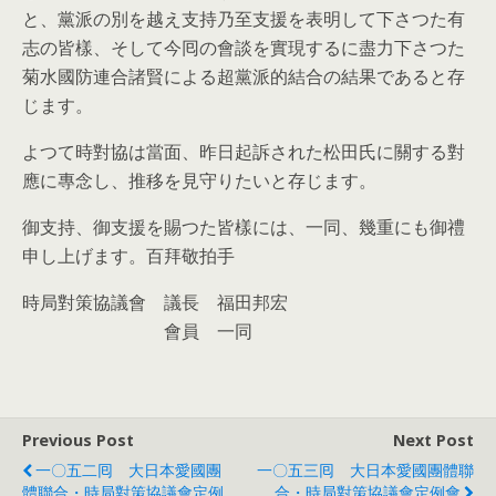
と、黨派の別を越え支持乃至支援を表明して下さつた有
志の皆樣、そして今囘の會談を實現するに盡力下さつた
菊水國防連合諸賢による超黨派的結合の結果であると存
じます。
よつて時對協は當面、昨日起訴された松田氏に關する對
應に專念し、推移を見守りたいと存じます。
御支持、御支援を賜つた皆樣には、一同、幾重にも御禮
申し上げます。百拜敬拍手
時局對策協議會 議長 福田邦宏
­‌‍‎‏ 會員 一同
Previous Post
Next Post
一〇五二囘 大日本愛國團
一〇五三囘 大日本愛國團體聯
體聯合・時局對策協議會定例
合・時局對策協議會定例會