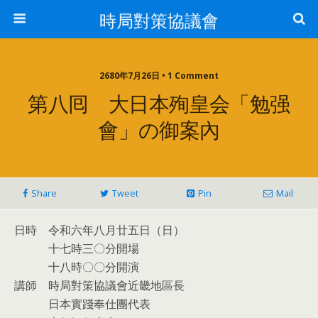
時局對策協議會
2680年7月26日 • 1 Comment
第八囘 大日本殉皇会「勉强
會」の御案內
Share
Tweet
Pin
Mail
日時 令和六年八月廿五日（日）
十七時三〇分開場
十八時〇〇分開演
講師 時局對策協議會近畿地區長
日本實踐奉仕團代表