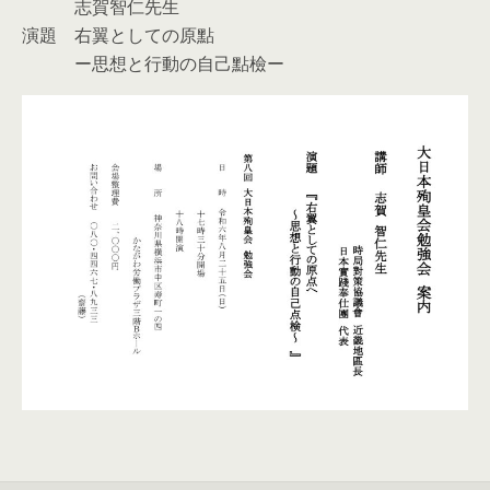
志賀智仁先生
演題 右翼としての原點
ー思想と行動の自己點檢ー