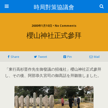
時局對策協議會
2680年1月10日 • No Comments
櫻山神社正式參拜
Share
Tweet
Pin
Mail
「東行高杉晋作先生御發議の招魂社」櫻山神社正式參拜
し、その後、阿部恭久宮司の御髙話を拜聽致しました。