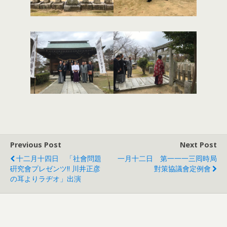
Previous Post
Next Post
十二月十四日 「社會問題
一月十二日 第一一一三囘時局
硏究會プレゼンツ!! 川井正彦
對策協議會定例會
の耳よりラヂオ」出演