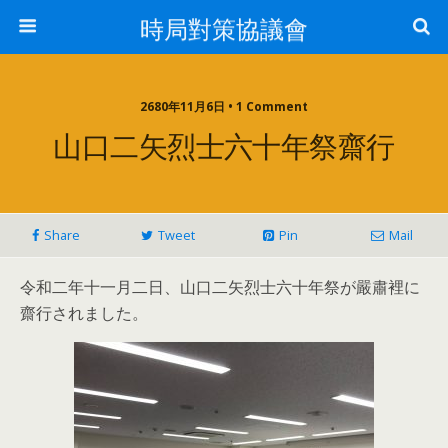
時局對策協議會
2680年11月6日 • 1 Comment
山口二矢烈士六十年祭齋行
Share
Tweet
Pin
Mail
令和二年十一月二日、山口二矢烈士六十年祭が嚴肅裡に
齋行されました。