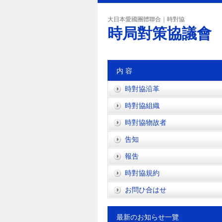
大日本愛國團體聯合｜時對協
時局對策協議會
内 容
時對協沿革
時對協組織
時對協物故者
吿知
報吿
時對協規約
お問ひ合はせ
最新のお知らせ一覽