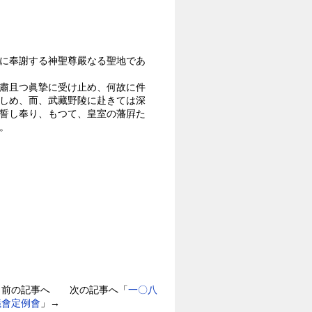
に奉謝する神聖尊嚴なる聖地であ
肅且つ眞摯に受け止め、何故に件
しめ、而、武藏野陵に赴きては深
誓し奉り、もつて、皇室の藩屛た
。
」前の記事へ 次の記事へ「
一〇八
議會定例會
」→