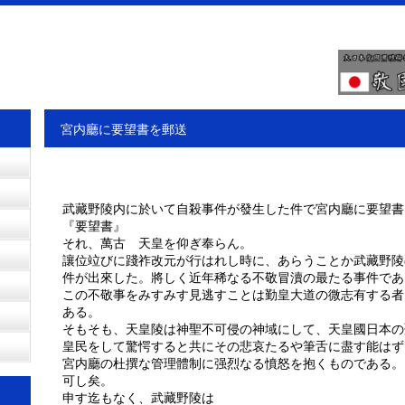
宮内廳に要望書を郵送
武藏野陵内に於いて自殺事件が發生した件で宮内廳に要望書
『要望書』
それ、萬古 天皇を仰ぎ奉らん。
讓位竝びに踐祚改元が行はれし時に、あらうことか武藏野陵
件が出來した。將しく近年稀なる不敬冒瀆の最たる事件であ
この不敬事をみすみす見逃すことは勤皇大道の微志有する者
ある。
そもそも、天皇陵は神聖不可侵の神域にして、天皇國日本の
皇民をして驚愕すると共にその悲哀たるや筆舌に盡す能はず
宮内廳の杜撰な管理體制に强烈なる憤怒を抱くものである。
可し矣。
申す迄もなく、武藏野陵は