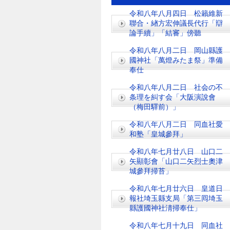
令和八年八月四日 松籟維新
聯合・緖方宏伸議長代行「辯
論手續」「結審」傍聽
令和八年八月二日 岡山縣護
國神社「萬燈みたま祭」準備
奉仕
令和八年八月二日 社会の不
条理を糾す会「大阪演說會
（梅田驛前）」
令和八年八月二日 同血社愛
和塾「皇城參拜」
令和八年七月廿八日 山口二
矢顯彰會「山口二矢烈士奧津
城參拜掃苔」
令和八年七月廿六日 皇道日
報社埼玉縣支局「第三囘埼玉
縣護國神社淸掃奉仕」
令和八年七月十九日 同血社