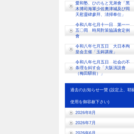
愛和塾、ひのもと兄弟會「黑
木博司海軍少佐奧津城及び囘
天慰靈碑參拜、淸掃奉仕」
令和八年七月十一日 第一一
五〇囘 時局對策協議會定例
會
令和八年七月五日 大日本殉
皇会主催「玉鉾講座」
令和八年七月五日 社会の不
条理を糾す会「大阪演說會
（梅田驛前）」
過去のお知らせ一覽 (設定上、耶
使用を御容赦下さい)
2026年8月
2026年7月
2026年6月