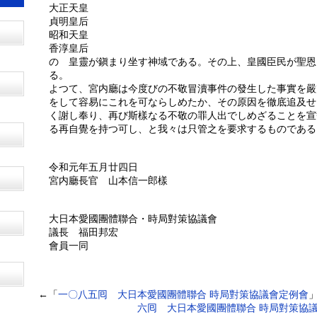
大正天皇
貞明皇后
昭和天皇
香淳皇后
の 皇靈が鎭まり坐す神域である。その上、皇國臣民が聖恩
る。
よつて、宮内廳は今度びの不敬冒瀆事件の發生した事實を嚴
をして容易にこれを可ならしめたか、その原因を徹底追及せ
く謝し奉り、再び斯樣なる不敬の罪人出でしめざることを宣
る再自覺を持つ可し、と我々は只管之を要求するものである
令和元年五月廿四日
宮内廳長官 山本信一郎樣
大日本愛國團體聯合・時局對策協議會
議長 福田邦宏
會員一同
←「
一〇八五囘 大日本愛國團體聯合 時局對策協議會定例會
六囘 大日本愛國團體聯合 時局對策協