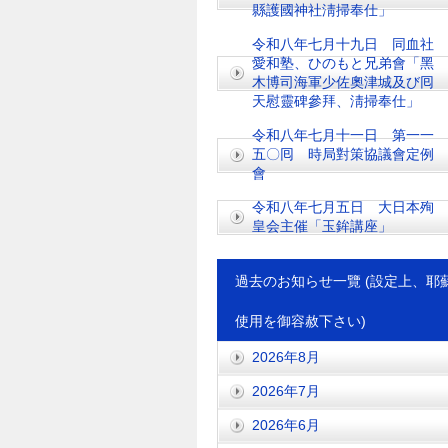
縣護國神社淸掃奉仕」
令和八年七月十九日 同血社
愛和塾、ひのもと兄弟會「黑
木博司海軍少佐奧津城及び囘
天慰靈碑參拜、淸掃奉仕」
令和八年七月十一日 第一一
五〇囘 時局對策協議會定例
會
令和八年七月五日 大日本殉
皇会主催「玉鉾講座」
過去のお知らせ一覽 (設定上、耶
使用を御容赦下さい)
2026年8月
2026年7月
2026年6月