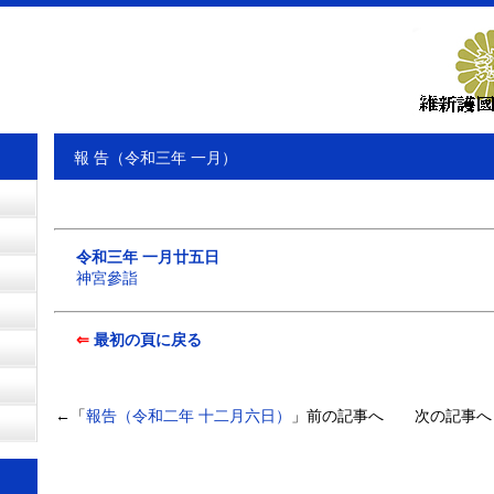
報 告（令和三年 一月）
令和三年 一月廿五日
神宮參詣
⇐
最初の頁に戻る
←「
報告（令和二年 十二月六日）
」前の記事へ 次の記事へ