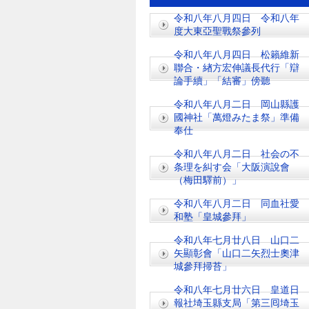
令和八年八月四日 令和八年
度大東亞聖戰祭參列
令和八年八月四日 松籟維新
聯合・緖方宏伸議長代行「辯
論手續」「結審」傍聽
令和八年八月二日 岡山縣護
國神社「萬燈みたま祭」準備
奉仕
令和八年八月二日 社会の不
条理を糾す会「大阪演說會
（梅田驛前）」
令和八年八月二日 同血社愛
和塾「皇城參拜」
令和八年七月廿八日 山口二
矢顯彰會「山口二矢烈士奧津
城參拜掃苔」
令和八年七月廿六日 皇道日
報社埼玉縣支局「第三囘埼玉