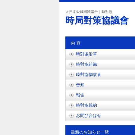
大日本愛國團體聯合｜時對協
時局對策協議會
内 容
時對協沿革
時對協組織
時對協物故者
吿知
報吿
時對協規約
お問ひ合はせ
最新のお知らせ一覽