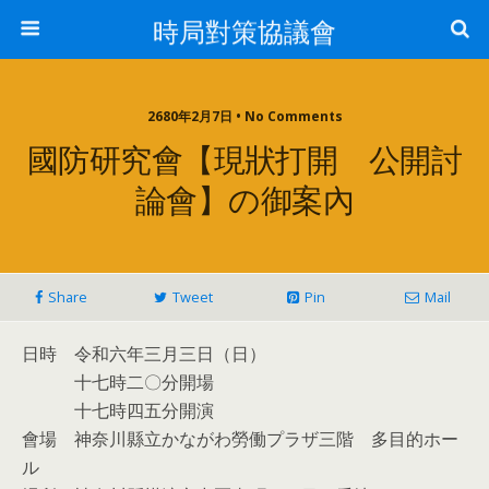
時局對策協議會
2680年2月7日 • No Comments
國防研究會【現狀打開 公開討
論會】の御案內
Share
Tweet
Pin
Mail
日時 令和六年三月三日（日）
十七時二〇分開場
十七時四五分開演
會場 神奈川縣立かながわ勞働プラザ三階 多目的ホー
ル