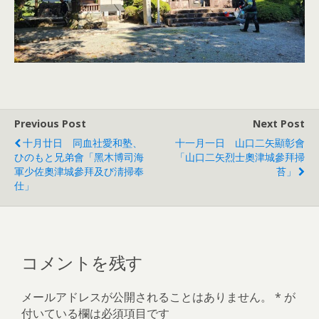
Previous Post
Next Post
十月廿日 同血社愛和塾、
十一月一日 山口二矢顯彰會
ひのもと兄弟會「黑木博司海
「山口二矢烈士奧津城參拜掃
軍少佐奧津城參拜及び淸掃奉
苔」
仕」
コメントを残す
メールアドレスが公開されることはありません。
*
が
付いている欄は必須項目です