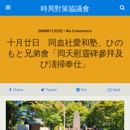
時局對策協議會
2680年11月5日 • No Comments
十月廿日 同血社愛和塾、ひの
もと兄弟會「囘天慰靈碑參拜及
び淸掃奉仕」
Share
Tweet
Pin
Mail