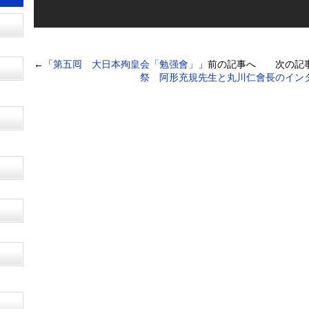
←「
第五囘 大日本殉皇会「勉强會」
」前の記事へ 次の記
祭 阿形充規先生と丸川仁會長のイン