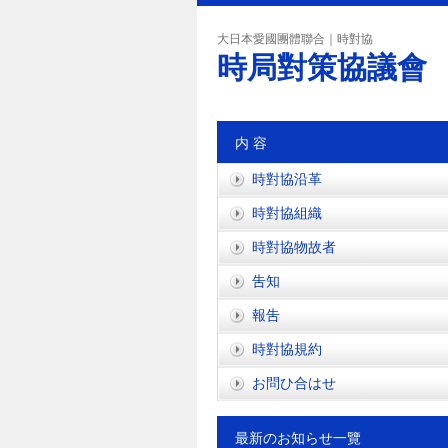
大日本愛國團體聯合｜時對協
時局對策協議會
内 容
時對協沿革
時對協組織
時對協物故者
吿知
報吿
時對協規約
お問ひ合はせ
最新のお知らせ一覽