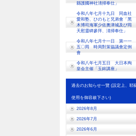
縣護國神社淸掃奉仕」
令和八年七月十九日 同血社
愛和塾、ひのもと兄弟會「黑
木博司海軍少佐奧津城及び囘
天慰靈碑參拜、淸掃奉仕」
令和八年七月十一日 第一一
五〇囘 時局對策協議會定例
會
令和八年七月五日 大日本殉
皇会主催「玉鉾講座」
過去のお知らせ一覽 (設定上、耶
使用を御容赦下さい)
2026年8月
2026年7月
2026年6月