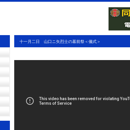
十一月二日 山口ニ矢烈士の墓前祭＜儀式＞