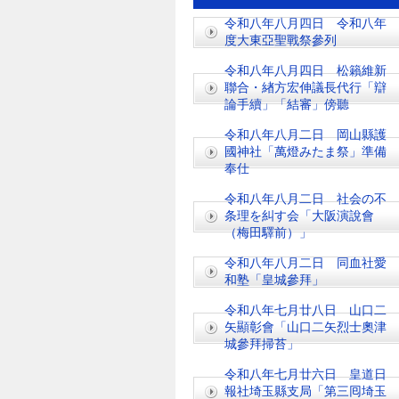
令和八年八月四日 令和八年
度大東亞聖戰祭參列
令和八年八月四日 松籟維新
聯合・緖方宏伸議長代行「辯
論手續」「結審」傍聽
令和八年八月二日 岡山縣護
國神社「萬燈みたま祭」準備
奉仕
令和八年八月二日 社会の不
条理を糾す会「大阪演說會
（梅田驛前）」
令和八年八月二日 同血社愛
和塾「皇城參拜」
令和八年七月廿八日 山口二
矢顯彰會「山口二矢烈士奧津
城參拜掃苔」
令和八年七月廿六日 皇道日
報社埼玉縣支局「第三囘埼玉