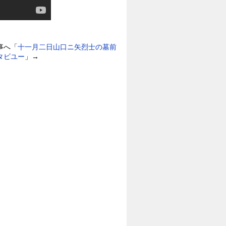
事へ「
十一月二日山口ニ矢烈士の墓前
タビユー
」→