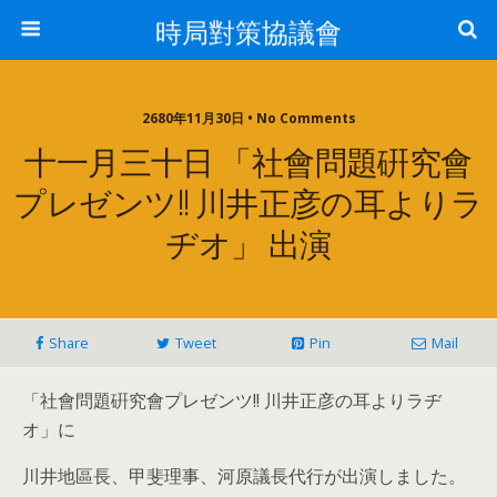
時局對策協議會
2680年11月30日 • No Comments
十一月三十日 「社會問題硏究會
プレゼンツ!! 川井正彦の耳よりラ
ヂオ」 出演
Share
Tweet
Pin
Mail
「社會問題硏究會プレゼンツ!! 川井正彦の耳よりラヂ
オ」に
川井地區長、甲斐理事、河原議長代行が出演しました。