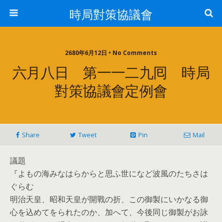
時局對策協議會
2680年6月12日 • No Comments
六月八日 第一一二九囘 時局
對策協議會定例會
Share
Tweet
Pin
Mail
議題
『よもの海みなはらからと思ふ世になど波風のたちさは
ぐらむ
明治天皇、昭和天皇が開戰の折、この御製にいかなる御
心を込めてをられたのか、加へて、今後同じ御製がお詠