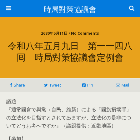
時局對策協議會
2680年5月11日 • No Comments
令和八年五月九日 第一一四八
囘 時局對策協議會定例會
Share
Tweet
Pin
Mail
議題
『通常國會で與黨（自民、維新）による「國旗損壞罪」
の立法化を目指すとされてゐますが、立法化の是非につ
いてどうお考へですか』（議題提供：近畿地區）
【參加】