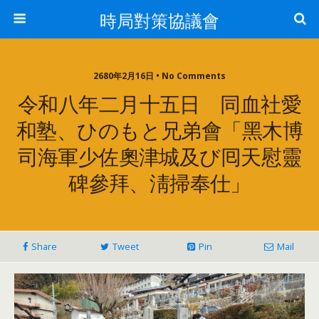
時局對策協議會
2680年2月16日 • No Comments
令和八年二月十五日 同血社愛
和塾、ひのもと兄弟會「黑木博
司海軍少佐奧津城及び囘天慰靈
碑參拜、淸掃奉仕」
Share
Tweet
Pin
Mail