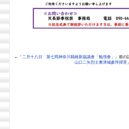
←「
二月十八日 第七囘神奈川縣維新協議會「勉强會」
」前の
山口二矢烈士奧津城參拜掃苔