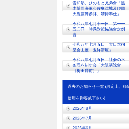
愛和塾、ひのもと兄弟會「黑
木博司海軍少佐奧津城及び囘
天慰靈碑參拜、淸掃奉仕」
令和八年七月十一日 第一一
五〇囘 時局對策協議會定例
會
令和八年七月五日 大日本殉
皇会主催「玉鉾講座」
令和八年七月五日 社会の不
条理を糾す会「大阪演說會
（梅田驛前）」
過去のお知らせ一覽 (設定上、耶
使用を御容赦下さい)
2026年8月
2026年7月
2026年6月