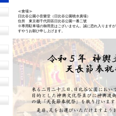
≪會場≫
日比谷公園小音樂堂（日比谷公園噴水廣場）
住所 東京都千代田區日比谷公園一番二號
※專用駐車場の御用意はございません。誠に恐れ入りますが
すやうお願ひ申し上げます。