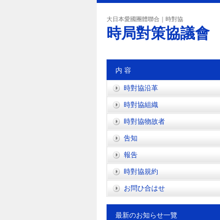
大日本愛國團體聯合｜時對協
時局對策協議會
内 容
時對協沿革
時對協組織
時對協物故者
吿知
報吿
時對協規約
お問ひ合はせ
最新のお知らせ一覽