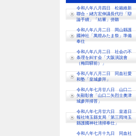
令和八年八月四日 松籟維新
聯合・緖方宏伸議長代行「辯
論手續」「結審」傍聽
令和八年八月二日 岡山縣護
國神社「萬燈みたま祭」準備
奉仕
令和八年八月二日 社会の不
条理を糾す会「大阪演說會
（梅田驛前）」
令和八年八月二日 同血社愛
和塾「皇城參拜」
令和八年七月廿八日 山口二
矢顯彰會「山口二矢烈士奧津
城參拜掃苔」
令和八年七月廿六日 皇道日
報社埼玉縣支局「第三囘埼玉
縣護國神社淸掃奉仕」
令和八年七月十九日 同血社