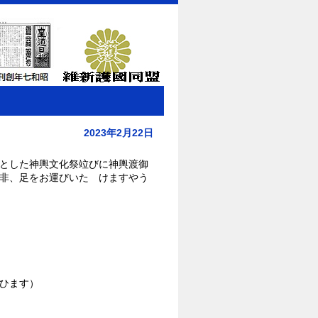
2023年2月22日
とした神輿文化祭竝びに神輿渡御
非、足をお運びいたゞけますやう
ひます）