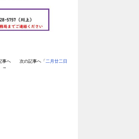
記事へ 次の記事へ「
二月廿二日
」→