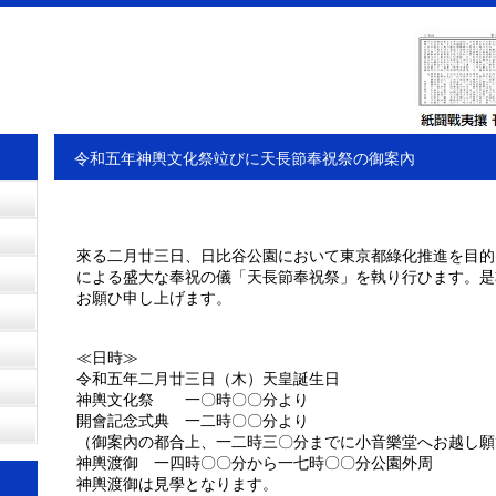
令和五年神輿文化祭竝びに天長節奉祝祭の御案內
來る二月廿三日、日比谷公園において東京都綠化推進を目的
による盛大な奉祝の儀「天長節奉祝祭」を執り行ひます。是
お願ひ申し上げます。
≪日時≫
令和五年二月廿三日（木）天皇誕生日
神輿文化祭 一〇時〇〇分より
開會記念式典 一二時〇〇分より
（御案內の都合上、一二時三〇分までに小音樂堂へお越し願
神輿渡御 一四時〇〇分から一七時〇〇分公園外周
神輿渡御は見學となります。