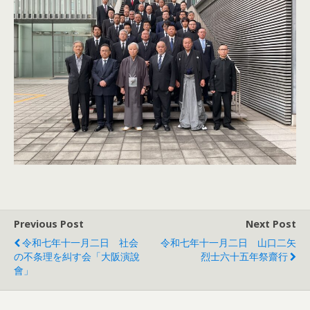
Previous Post
Next Post
令和七年十一月二日 社会
令和七年十一月二日 山口二矢
の不条理を糾す会「大阪演說
烈士六十五年祭齋行
會」