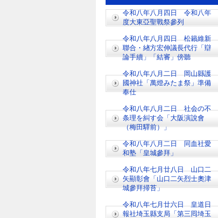
令和八年八月四日 令和八年
度大東亞聖戰祭參列
令和八年八月四日 松籟維新
聯合・緖方宏伸議長代行「辯
論手續」「結審」傍聽
令和八年八月二日 岡山縣護
國神社「萬燈みたま祭」準備
奉仕
令和八年八月二日 社会の不
条理を糾す会「大阪演說會
（梅田驛前）」
令和八年八月二日 同血社愛
和塾「皇城參拜」
令和八年七月廿八日 山口二
矢顯彰會「山口二矢烈士奧津
城參拜掃苔」
令和八年七月廿六日 皇道日
報社埼玉縣支局「第三囘埼玉