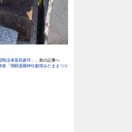
淵戰沒者墓苑參拜」
」前の記事へ
弟會「飛驒護國神社獻燈みたままつり