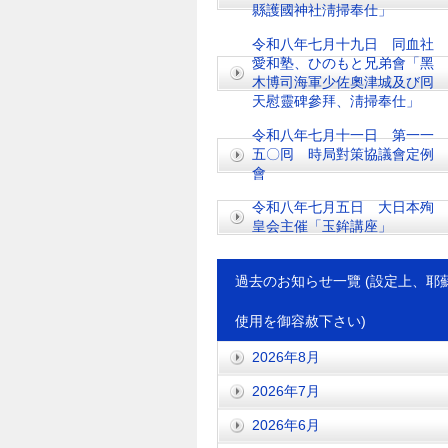
縣護國神社淸掃奉仕」
令和八年七月十九日 同血社
愛和塾、ひのもと兄弟會「黑
木博司海軍少佐奧津城及び囘
天慰靈碑參拜、淸掃奉仕」
令和八年七月十一日 第一一
五〇囘 時局對策協議會定例
會
令和八年七月五日 大日本殉
皇会主催「玉鉾講座」
過去のお知らせ一覽 (設定上、耶
使用を御容赦下さい)
2026年8月
2026年7月
2026年6月