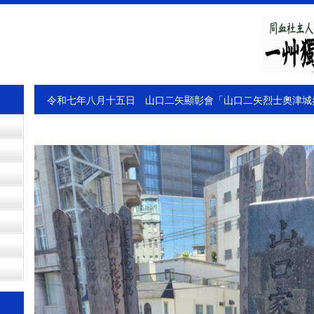
令和七年八月十五日 山口二矢顯彰會「山口二矢烈士奧津城