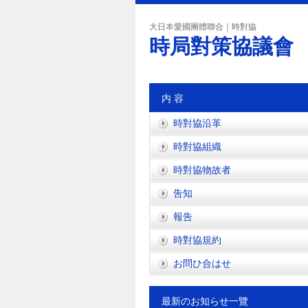
大日本愛國團體聯合｜時對協
時局對策協議會
内 容
時對協沿革
時對協組織
時對協物故者
吿知
報吿
時對協規約
お問ひ合はせ
最新のお知らせ一覽