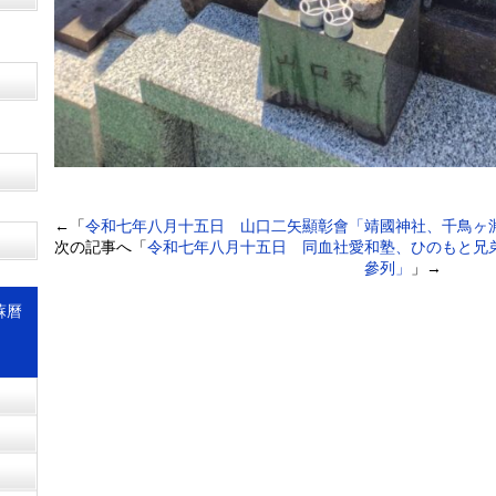
←「
令和七年八月十五日 山口二矢顯彰會「靖國神社、千鳥ヶ
次の記事へ「
令和七年八月十五日 同血社愛和塾、ひのもと兄
參列」
」→
蘇曆