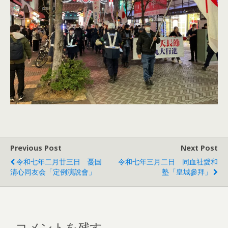
Previous Post
Next Post
令和七年二月廿三日 憂国
令和七年三月二日 同血社愛和
清心同友会「定例演說會」
塾「皇城參拜」
コメントを残す