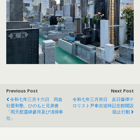
Previous Post
Next Post
令和七年三月十六日 同血
令和七年三月卅日 反日爆彈テ
社愛和塾、ひのもと兄弟會
ロリスト尹奉吉追悼記念館開設
「囘天慰靈碑參拜及び淸掃奉
阻止行動
仕」