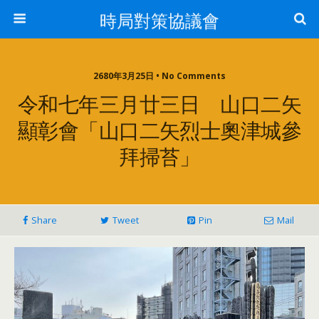
時局對策協議會
2680年3月25日 • No Comments
令和七年三月廿三日 山口二矢
顯彰會「山口二矢烈士奧津城參
拜掃苔」
Share
Tweet
Pin
Mail