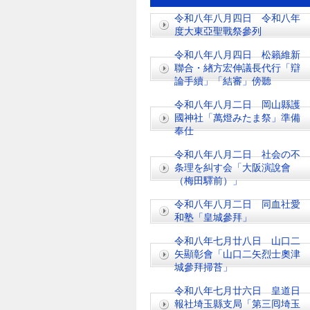
令和八年八月四日 令和八年
度大東亞聖戰祭參列
令和八年八月四日 松籟維新
聯合・緖方宏伸議長代行「辯
論手續」「結審」傍聽
令和八年八月二日 岡山縣護
國神社「萬燈みたま祭」準備
奉仕
令和八年八月二日 社会の不
条理を糾す会「大阪演說會
（梅田驛前）」
令和八年八月二日 同血社愛
和塾「皇城參拜」
令和八年七月廿八日 山口二
矢顯彰會「山口二矢烈士奧津
城參拜掃苔」
令和八年七月廿六日 皇道日
報社埼玉縣支局「第三囘埼玉