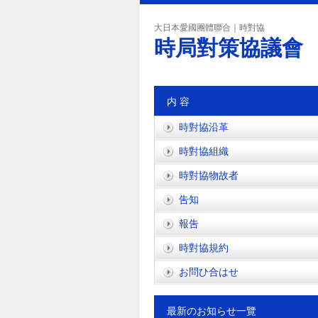
大日本愛國團體聯合｜時對協
時局對策協議會
内 容
時對協沿革
時對協組織
時對協物故者
吿知
報吿
時對協規約
お問ひ合はせ
最新のお知らせ一覽