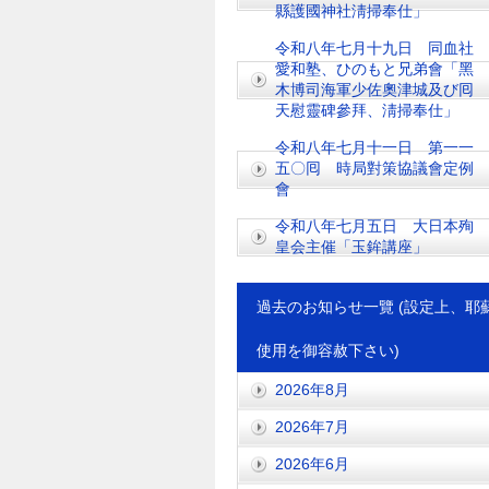
縣護國神社淸掃奉仕」
令和八年七月十九日 同血社
愛和塾、ひのもと兄弟會「黑
木博司海軍少佐奧津城及び囘
天慰靈碑參拜、淸掃奉仕」
令和八年七月十一日 第一一
五〇囘 時局對策協議會定例
會
令和八年七月五日 大日本殉
皇会主催「玉鉾講座」
過去のお知らせ一覽 (設定上、耶
使用を御容赦下さい)
2026年8月
2026年7月
2026年6月