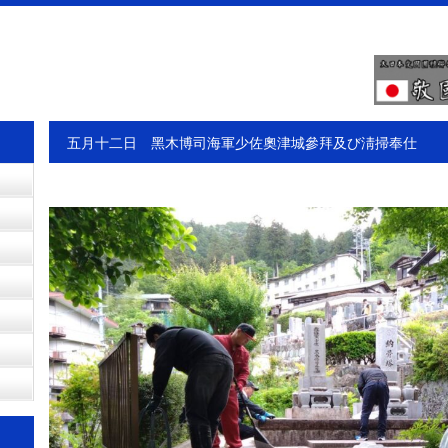
五月十二日 黑木博司海軍少佐奧津城參拜及び淸掃奉仕