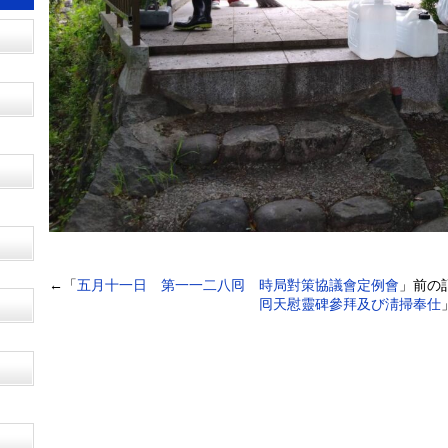
←「
五月十一日 第一一二八囘 時局對策協議會定例會
」前の
囘天慰靈碑參拜及び淸掃奉仕