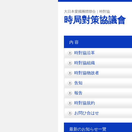
大日本愛國團體聯合｜時對協
時局對策協議會
内 容
時對協沿革
時對協組織
時對協物故者
吿知
報吿
時對協規約
お問ひ合はせ
最新のお知らせ一覽