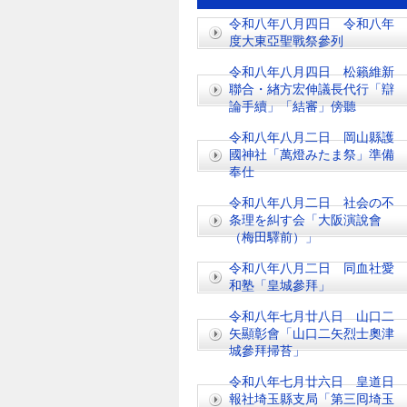
令和八年八月四日 令和八年
度大東亞聖戰祭參列
令和八年八月四日 松籟維新
聯合・緖方宏伸議長代行「辯
論手續」「結審」傍聽
令和八年八月二日 岡山縣護
國神社「萬燈みたま祭」準備
奉仕
令和八年八月二日 社会の不
条理を糾す会「大阪演說會
（梅田驛前）」
令和八年八月二日 同血社愛
和塾「皇城參拜」
令和八年七月廿八日 山口二
矢顯彰會「山口二矢烈士奧津
城參拜掃苔」
令和八年七月廿六日 皇道日
報社埼玉縣支局「第三囘埼玉