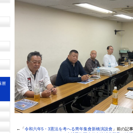
蘇曆
←「
令和六年5・3憲法を考へる靑年集會新橋演說會
」前の記