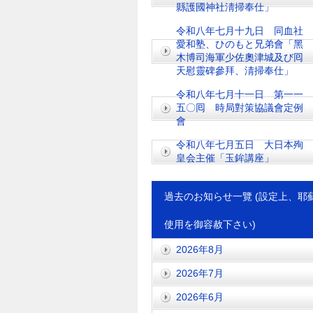
縣護國神社淸掃奉仕」
令和八年七月十九日 同血社
愛和塾、ひのもと兄弟會「黑
木博司海軍少佐奧津城及び囘
天慰靈碑參拜、淸掃奉仕」
令和八年七月十一日 第一一
五〇囘 時局對策協議會定例
會
令和八年七月五日 大日本殉
皇会主催「玉鉾講座」
過去のお知らせ一覽 (設定上、耶
使用を御容赦下さい)
2026年8月
2026年7月
2026年6月