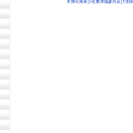
木博司海軍少佐奧津城參拜及び淸掃