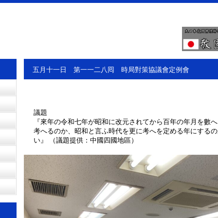
五月十一日 第一一二八囘 時局對策協議會定例會
議題
『來年の令和七年が昭和に改元されてから百年の年月を數へ
考へるのか、昭和と言ふ時代を更に考へを定める年にするの
い』 （議題提供：中國四國地區）