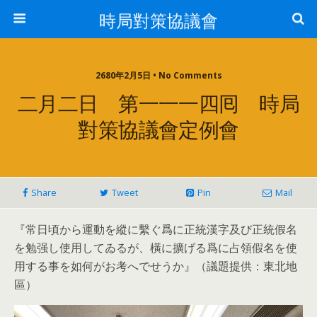
時局對策協議會
2680年2月5日 • No Comments
二月二日 第一一一四囘 時局
對策協議會定例會
Share
Tweet
Pin
Mail
『常日頃から運動を縱に繫ぐ爲に正統漢字及び正統假名
を勉强し使用してゐるが、橫に擴げる爲に占領假名を使
用する事を如何がお考へでせうか』（議題提供：東北地
區）