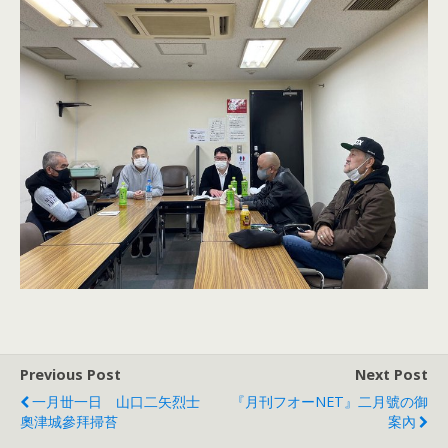
Previous Post
Next Post
一月丗一日 山口二矢烈士
『月刊フオーNET』二月號の御
奧津城參拜掃苔
案內