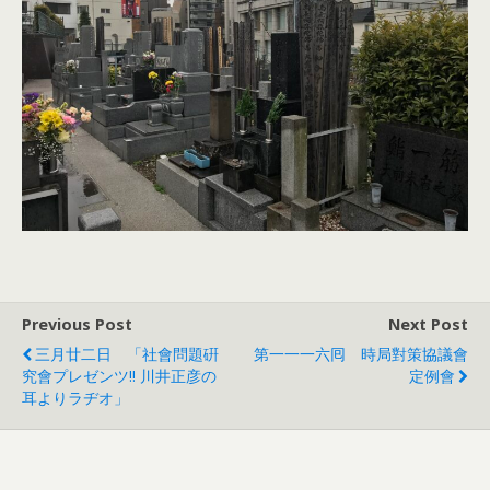
Previous Post
Next Post
三月廿二日 「社會問題硏
第一一一六囘 時局對策協議會
究會プレゼンツ!! 川井正彦の
定例會
耳よりラヂオ」