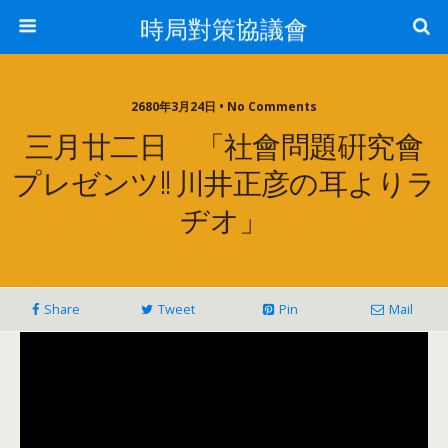
時局對策協議會
2680年3月24日 • No Comments
三月廿二日 「社會問題硏究會
プレゼンツ!! 川井正彦の耳よりラ
ヂオ」
Share
Tweet
Pin
Mail