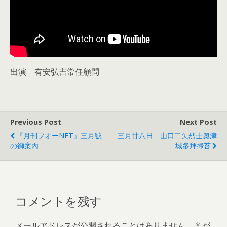
出演 有安弘吉常任顧問
Previous Post
Next Post
『月刊フオーNET』三月號
三月廿八日 山口二矢烈士奧津
の御案內
城參拜掃苔
コメントを残す
メールアドレスが公開されることはありません。
*
が