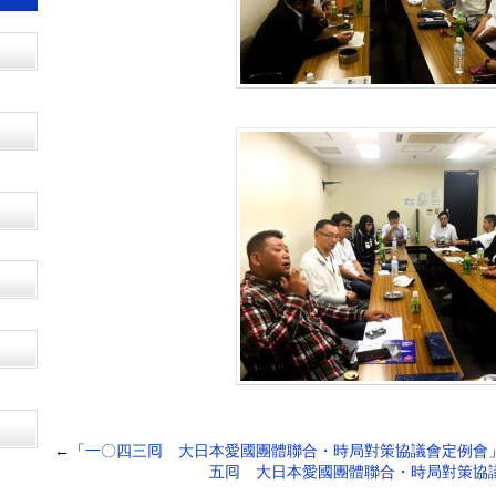
←「
一〇四三囘 大日本愛國團體聯合・時局對策協議會定例會
五囘 大日本愛國團體聯合・時局對策協