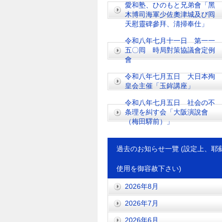
愛和塾、ひのもと兄弟會「黑
木博司海軍少佐奧津城及び囘
天慰靈碑參拜、淸掃奉仕」
令和八年七月十一日 第一一
五〇囘 時局對策協議會定例
會
令和八年七月五日 大日本殉
皇会主催「玉鉾講座」
令和八年七月五日 社会の不
条理を糾す会「大阪演說會
（梅田驛前）」
過去のお知らせ一覽 (設定上、耶
使用を御容赦下さい)
2026年8月
2026年7月
2026年6月