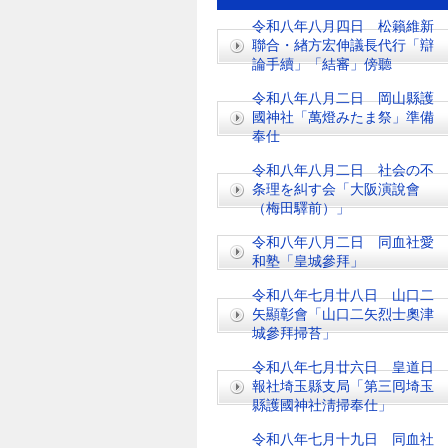
令和八年八月四日 松籟維新
聯合・緖方宏伸議長代行「辯
論手續」「結審」傍聽
令和八年八月二日 岡山縣護
國神社「萬燈みたま祭」準備
奉仕
令和八年八月二日 社会の不
条理を糾す会「大阪演說會
（梅田驛前）」
令和八年八月二日 同血社愛
和塾「皇城參拜」
令和八年七月廿八日 山口二
矢顯彰會「山口二矢烈士奧津
城參拜掃苔」
令和八年七月廿六日 皇道日
報社埼玉縣支局「第三囘埼玉
縣護國神社淸掃奉仕」
令和八年七月十九日 同血社