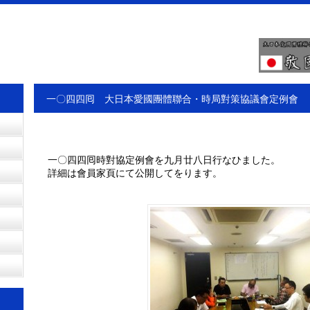
一〇四四囘 大日本愛國團體聯合・時局對策協議會定例會
一〇四四囘時對協定例會を九月廿八日行なひました。
詳細は會員家頁にて公開してをります。