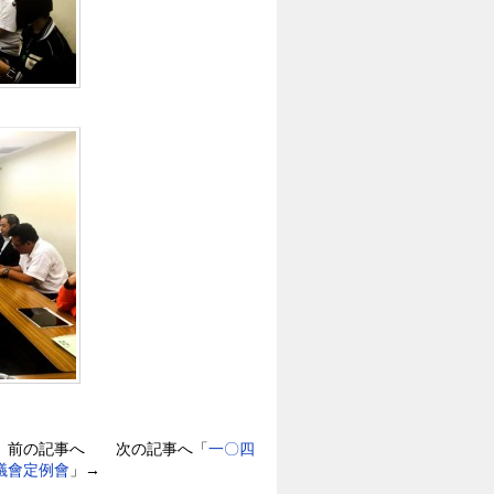
」前の記事へ 次の記事へ「
一〇四
議會定例會
」→