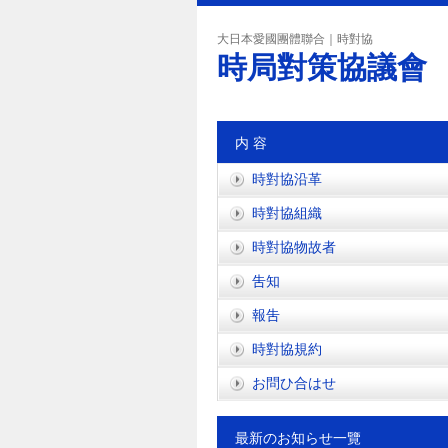
大日本愛國團體聯合｜時對協
時局對策協議會
内 容
時對協沿革
時對協組織
時對協物故者
吿知
報吿
時對協規約
お問ひ合はせ
最新のお知らせ一覽