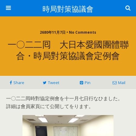
時局對策協議會
2680年11月7日 • No Comments
一〇二二囘 大日本愛國團體聯
合・時局對策協議會定例會
Share
Tweet
Pin
Mail
一〇二二囘時對協定例會を十一月七日行なひました。
詳細は會員家頁にて公開してをります。