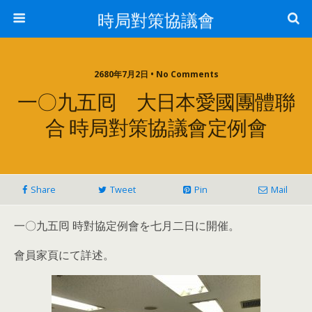
時局對策協議會
2680年7月2日 • No Comments
一〇九五囘 大日本愛國團體聯
合 時局對策協議會定例會
Share
Tweet
Pin
Mail
一〇九五囘 時對協定例會を七月二日に開催。
會員家頁にて詳述。