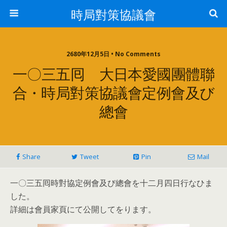
時局對策協議會
2680年12月5日 • No Comments
一〇三五囘 大日本愛國團體聯
合・時局對策協議會定例會及び
總會
Share
Tweet
Pin
Mail
一〇三五囘時對協定例會及び總會を十二月四日行なひま
した。
詳細は會員家頁にて公開してをります。