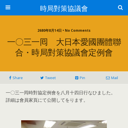
時局對策協議會
2680年8月14日 • No Comments
一〇三一囘 大日本愛國團體聯
合・時局對策協議會定例會
Share
Tweet
Pin
Mail
一〇三一囘時對協定例會を八月十四日行なひました。
詳細は會員家頁にて公開してをります。