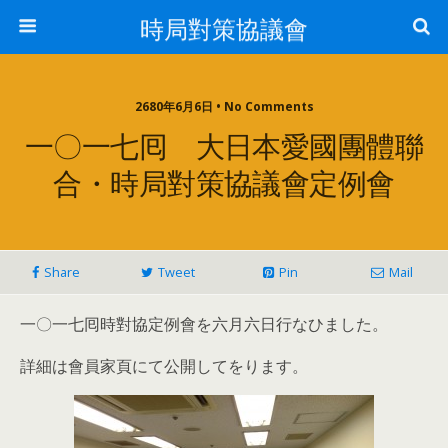
時局對策協議會
2680年6月6日 • No Comments
一〇一七囘 大日本愛國團體聯
合・時局對策協議會定例會
Share
Tweet
Pin
Mail
一〇一七囘時對協定例會を六月六日行なひました。
詳細は會員家頁にて公開してをります。