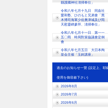
縣護國神社淸掃奉仕」
令和八年七月十九日 同血社
愛和塾、ひのもと兄弟會「黑
木博司海軍少佐奧津城及び囘
天慰靈碑參拜、淸掃奉仕」
令和八年七月十一日 第一一
五〇囘 時局對策協議會定例
會
令和八年七月五日 大日本殉
皇会主催「玉鉾講座」
過去のお知らせ一覽 (設定上、耶
使用を御容赦下さい)
2026年8月
2026年7月
2026年6月