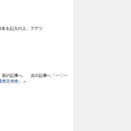
加者名を記入の上、フアツ
」前の記事へ 次の記事へ「
一〇一
議會定例會
」→