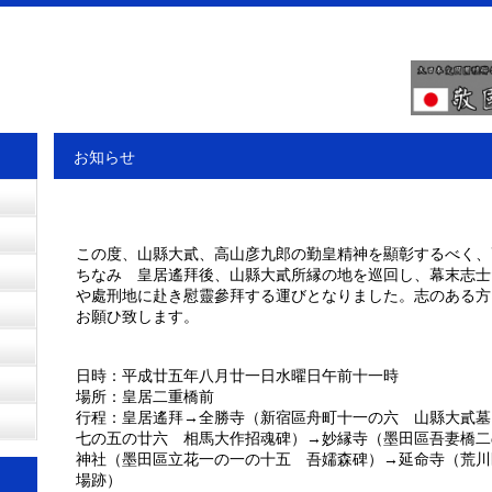
お知らせ
この度、山縣大貳、高山彦九郎の勤皇精神を顯彰するべく、
ちなみ 皇居遙拜後、山縣大貳所縁の地を巡回し、幕末志士
や處刑地に赴き慰靈參拜する運びとなりました。志のある方
お願ひ致します。
日時：平成廿五年八月廿一日水曜日午前十一時
場所：皇居二重橋前
行程：皇居遙拜→全勝寺（新宿區舟町十一の六 山縣大貳墓
七の五の廿六 相馬大作招魂碑）→妙縁寺（墨田區吾妻橋二
神社（墨田區立花一の一の十五 吾嬬森碑）→延命寺（荒川
場跡）