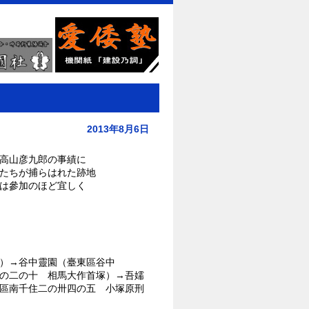
2013年8月6日
高山彦九郎の事績に
たちが捕らはれた跡地
は參加のほど宜しく
）→谷中靈園（臺東區谷中
の二の十 相馬大作首塚）→吾嬬
區南千住二の卅四の五 小塚原刑