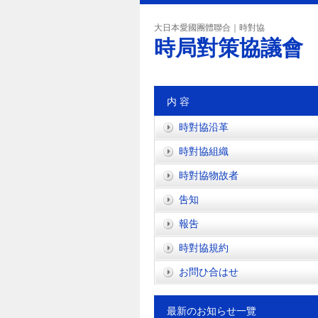
大日本愛國團體聯合｜時對協
時局對策協議會
内 容
時對協沿革
時對協組織
時對協物故者
吿知
報吿
時對協規約
お問ひ合はせ
最新のお知らせ一覽