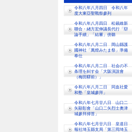
令和八年八月四日 令和八年
度大東亞聖戰祭參列
令和八年八月四日 松籟維新
聯合・緖方宏伸議長代行「辯
論手續」「結審」傍聽
令和八年八月二日 岡山縣護
國神社「萬燈みたま祭」準備
奉仕
令和八年八月二日 社会の不
条理を糾す会「大阪演說會
（梅田驛前）」
令和八年八月二日 同血社愛
和塾「皇城參拜」
令和八年七月廿八日 山口二
矢顯彰會「山口二矢烈士奧津
城參拜掃苔」
令和八年七月廿六日 皇道日
報社埼玉縣支局「第三囘埼玉