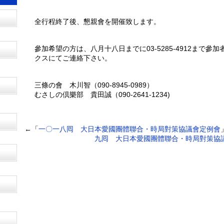
全行程終了後、懇親會を開催致します。
參加希望の方は、八月十八日までに03-5285-4912まで參
クスにてご連絡下さい。
三條の會 木川智（090-8945-0989）
むさしの倶樂部 貴田誠（090-2641-1234)
←「
一〇一八囘 大日本愛國團體聯合・時局對策協議會定例會
九囘 大日本愛國團體聯合・時局對策協